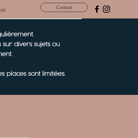
Contact
pos
gulièrement.
sur divers sujets ou
ent.
 places sont limitées.