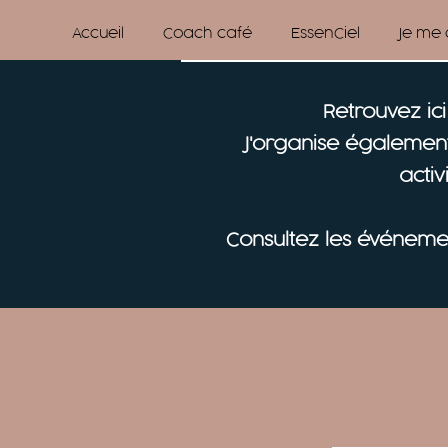
Accueil
Coach café
EssenCiel
Je me
Retrouvez ic
J'organise également
acti
Consultez les événemen