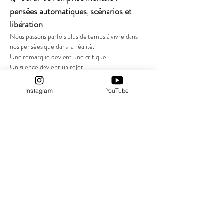
pensées automatiques, scénarios et 
libération
Nous passons parfois plus de temps à vivre dans 
nos pensées que dans la réalité.
Une remarque devient une critique.
Un silence devient un rejet.
Une difficulté devient une catastrophe annoncée.
Et sans même nous en rendre compte, nous nous 
Instagram
YouTube
retrouvons prisonniers des histoires que notre 
mental raconte.
Afficher plus
Partager cet événement