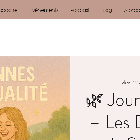
 coache
Evénements
Podcast
Blog
À pro
dim. 12 
🌿 Jour
– Les 