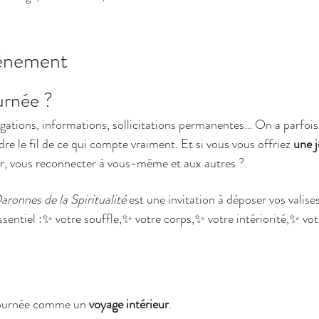
vénement
urnée ?
igations, informations, sollicitations permanentes… On a parfois 
rdre le fil de ce qui compte vraiment. Et si vous vous offriez 
une 
tir, vous reconnecter à vous-même et aux autres ?
aronnes de la Spiritualité
 est une invitation à déposer vos valises
essentiel :✨ votre souffle,✨ votre corps,✨ votre intériorité,✨ vot
journée comme un 
voyage intérieur
. 