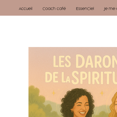
Accueil
Coach café
EssenCiel
Je me