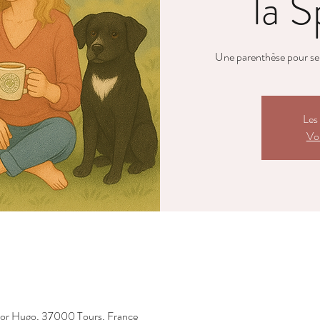
la S
Une parenthèse pour se re
Les 
Voi
tor Hugo, 37000 Tours, France