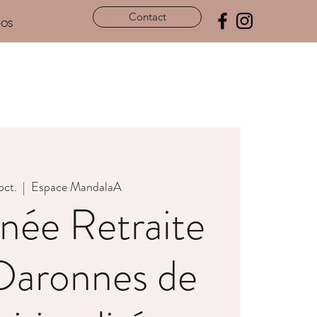
Contact
pos
oct.
  |  
Espace MandalaA
née Retraite
Daronnes de