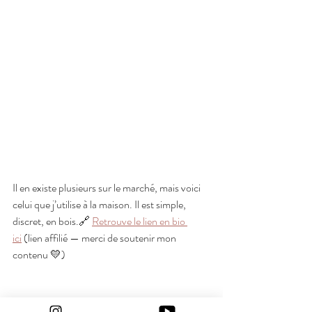
Il en existe plusieurs sur le marché, mais voici 
celui que j’utilise à la maison. Il est simple, 
discret, en bois.🔗 
Retrouve le lien en bio 
ici
 (lien affilié — merci de soutenir mon 
contenu 💛)
🙌 
En résumé :