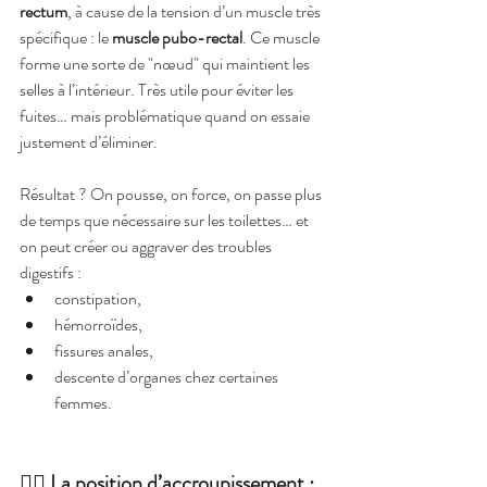
rectum
, à cause de la tension d’un muscle très 
spécifique : le 
muscle pubo-rectal
. Ce muscle 
forme une sorte de "nœud" qui maintient les 
selles à l’intérieur. Très utile pour éviter les 
fuites… mais problématique quand on essaie 
justement d’éliminer.
Résultat ? On pousse, on force, on passe plus 
de temps que nécessaire sur les toilettes… et 
on peut créer ou aggraver des troubles 
digestifs :
constipation,
hémorroïdes,
fissures anales,
descente d’organes chez certaines 
femmes.
🧘‍♀️ 
La position d’accroupissement : 