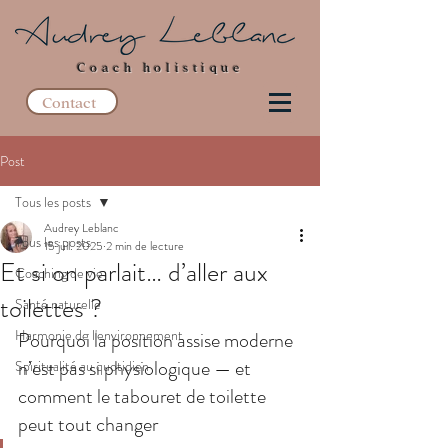
Coach holistique
Contact
Post
Tous les posts
Audrey Leblanc
Tous les posts
15 juil. 2025
2 min de lecture
Et si on parlait… d’aller aux
Coaching de vie
toilettes ?
Santé naturelle
Harmonie de l'environnement
Pourquoi la position assise moderne 
n’est pas si physiologique — et 
Spiritualité au quotidien
comment le tabouret de toilette 
peut tout changer