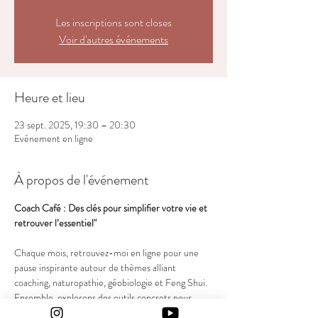
Les inscriptions sont closes
Voir d'autres événements
Heure et lieu
23 sept. 2025, 19:30 – 20:30
Evénement en ligne
À propos de l'événement
Coach Café : Des clés pour simplifier votre vie et 
retrouver l’essentiel"
Chaque mois, retrouvez-moi en ligne pour une 
pause inspirante autour de thèmes alliant 
coaching, naturopathie, géobiologie et Feng Shui. 
Ensemble, explorons des outils concrets pour 
alléger votre quotidien, harmoniser votre espace 