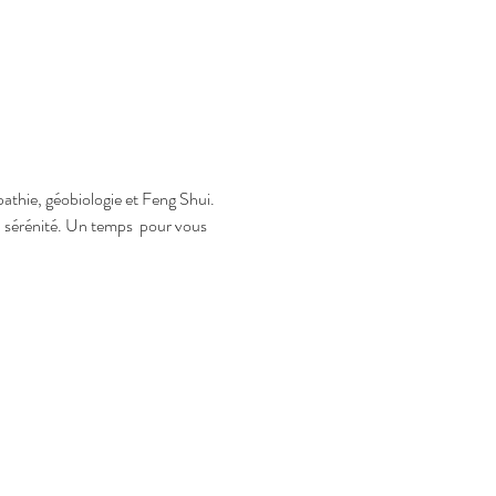
thie, géobiologie et Feng Shui. 
a sérénité. Un temps  pour vous 