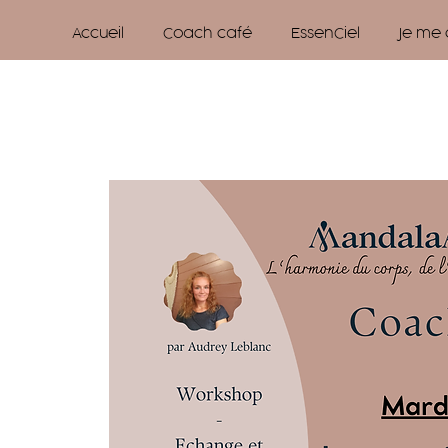
Accueil
Coach café
EssenCiel
Je me