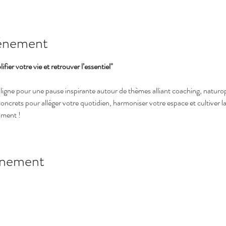
vénement
ier votre vie et retrouver l’essentiel"
gne pour une pause inspirante autour de thèmes alliant coaching, naturopa
oncrets pour alléger votre quotidien, harmoniser votre espace et cultiver l
iment !
énement