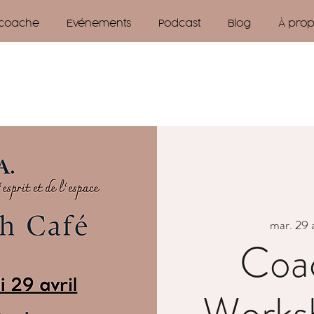
 coache
Evénements
Podcast
Blog
À pro
mar. 29 a
Coa
Worksh