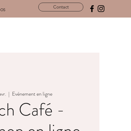
Contact
pos
vr.
  |  
Evénement en ligne
ch Café -
op en ligne