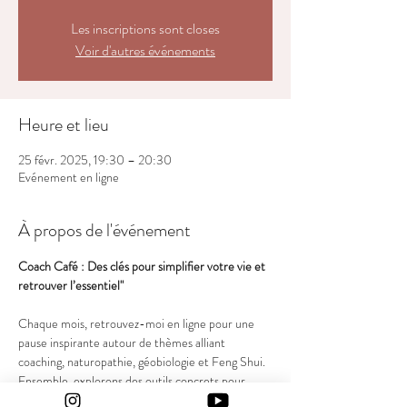
Les inscriptions sont closes
Voir d'autres événements
Heure et lieu
25 févr. 2025, 19:30 – 20:30
Evénement en ligne
À propos de l'événement
Coach Café : Des clés pour simplifier votre vie et 
retrouver l’essentiel"
Chaque mois, retrouvez-moi en ligne pour une 
pause inspirante autour de thèmes alliant 
coaching, naturopathie, géobiologie et Feng Shui. 
Ensemble, explorons des outils concrets pour 
alléger votre quotidien, harmoniser votre espace 