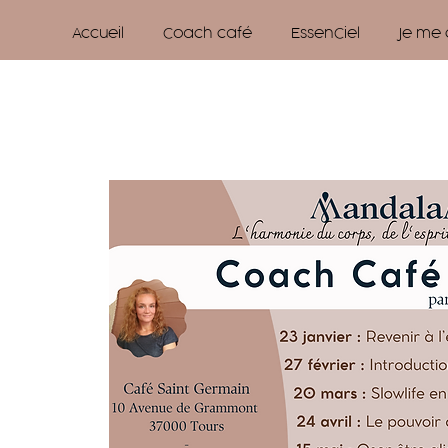
Accueil
Coach café
EssenCiel
Je me