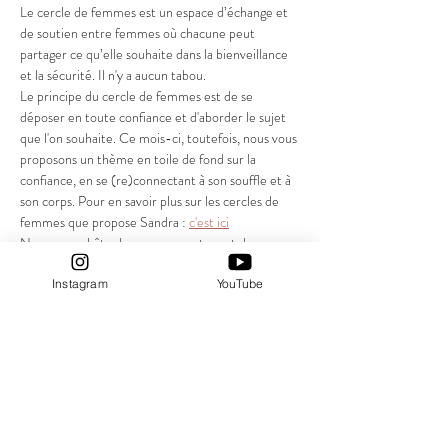
Le cercle de femmes est un espace d’échange et 
de soutien entre femmes où chacune peut 
partager ce qu’elle souhaite dans la bienveillance 
et la sécurité. Il n'y a aucun tabou.
Le principe du cercle de femmes est de se 
déposer en toute confiance et d'aborder le sujet 
que l'on souhaite. Ce mois-ci, toutefois, nous vous 
proposons un thème en toile de fond sur la 
confiance, en se (re)connectant à son souffle et à 
son corps. Pour en savoir plus sur les cercles de 
femmes que propose Sandra : 
c'est ici
Nous avons hâte de vous rencontrer et de 
partager ce moment ensemble.
Le cercle a lieu à l'Espace MandalaA à Tours 
Instagram
YouTube
centre.
La participation est libre.  
Afficher plus