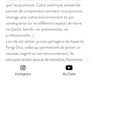
que l’acupuncture. Cette technique ancestrale 
permet de comprendre comment nous pouvons 
interagir avec notre environnement et, par 
conséquence sur les différents aspects de notre 
vie (santé, famille, vie sentimentale, vie 
professionnelle…).
Lors de cet atelier, je vous partagerai les bases du 
Feng-Shui, celles qui permettent de porter un 
nouveau regard sur son environnement, de 
retrouver le bon sens et de remettre l'harmonie 
dans son quotidien. 
Je vous donne RDV le mardi 21 mars à 14h à 
Instagram
YouTube
l'Espace MandalaA à Tours centre
La participation est libre
Afficher plus
Partager cet événement