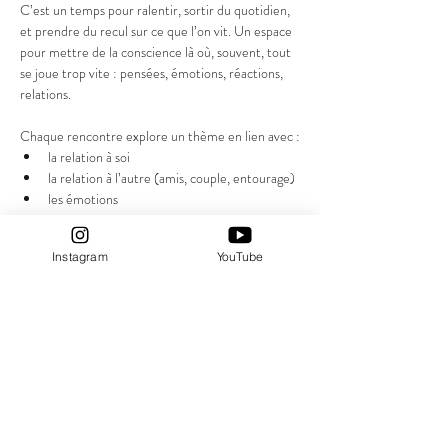
C’est un temps pour ralentir, sortir du quotidien, 
et prendre du recul sur ce que l’on vit. Un espace 
pour mettre de la conscience là où, souvent, tout 
se joue trop vite : pensées, émotions, réactions, 
relations.
Chaque rencontre explore un thème en lien avec :
la relation à soi
la relation à l’autre (amis, couple, entourage)
les émotions
Afficher plus
Instagram
YouTube
RSVP
Partager cet événement