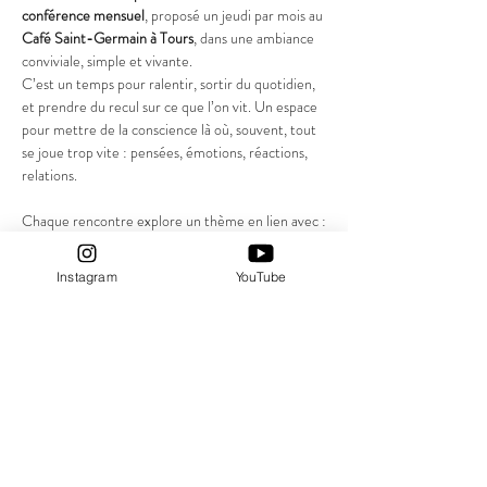
conférence mensuel
, proposé un jeudi par mois au 
Café Saint-Germain à Tours
, dans une ambiance 
conviviale, simple et vivante.
C’est un temps pour ralentir, sortir du quotidien, 
et prendre du recul sur ce que l’on vit. Un espace 
pour mettre de la conscience là où, souvent, tout 
se joue trop vite : pensées, émotions, réactions, 
relations.
Chaque rencontre explore un thème en lien avec :
la relation à soi
la relation à l’autre (amis, couple, entourage)
Instagram
YouTube
les émotions
Afficher plus
Partager cet événement