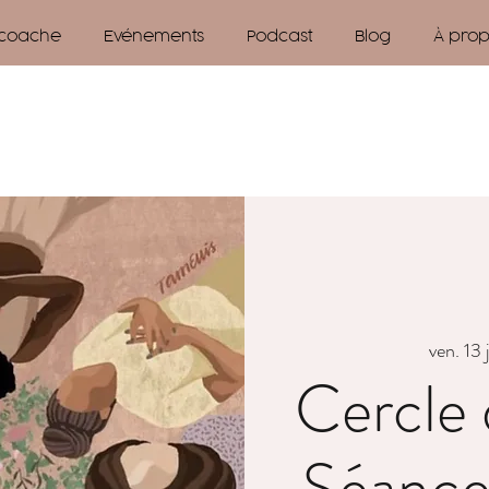
 coache
Evénements
Podcast
Blog
À pro
ven. 13 
Cercle
Séances