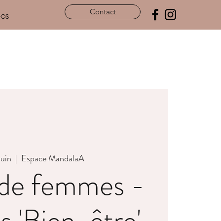
Contact
pos
juin
  |  
Espace MandalaA
 de femmes -
 'Bien-être'