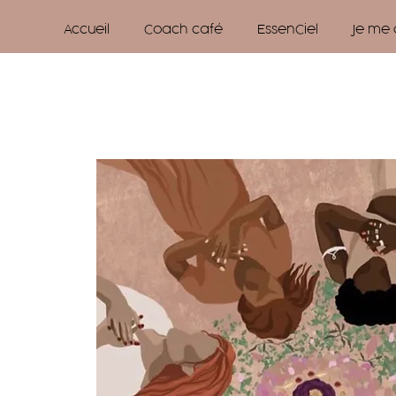
Accueil
Coach café
EssenCiel
Je me