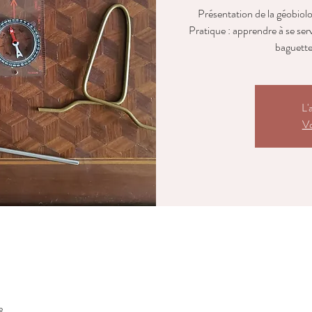
Présentation de la géobiolog
Pratique : apprendre à se ser
baguette
L'
Vo
e