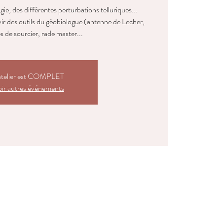
ie, des différentes perturbations telluriques...
vir des outils du géobiologue (antenne de Lecher,
s de sourcier, rade master...
atelier est COMPLET
ir autres événements