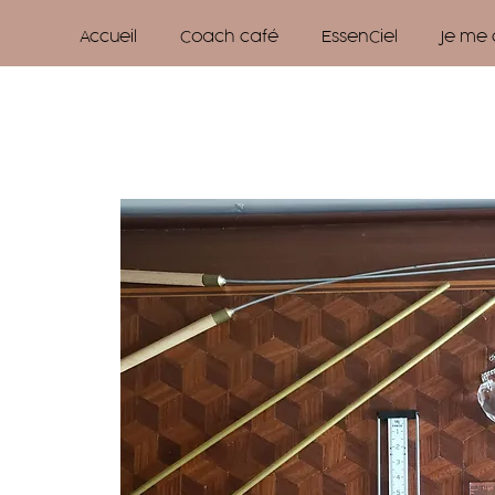
Accueil
Coach café
EssenCiel
Je me